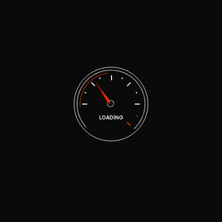
Recent Posts
B Sınıfı Ehliyet
Post By Admin 2020
LOADING
Sılam Sürücü Kursu
Post By Admin 2017
Karapürçek’te Sürücü
Kursu
Post By Admin 2017