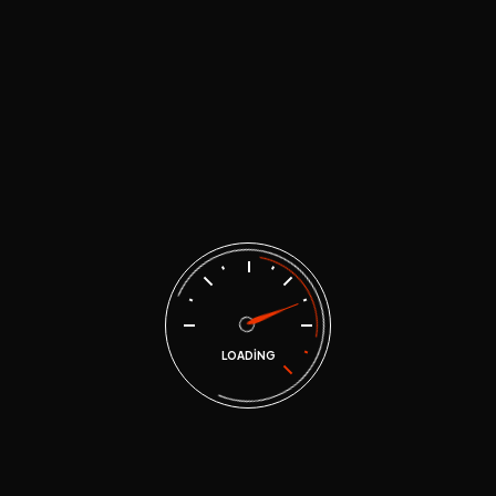
Elektronik ehliyet sınavı için size 4 hak
tanımlanmaktadır. Eğer elektronik ehliyet sınavına
başvuru yaptıysanız tekrar teorik sınava başvuru
yapamazsınız. Yapabilmek için size tanınan 4 haktan
başarısız olduğunuzu belirtmeniz gerekmektedir. Diğer
türlü teorik sınavı seçen bir aday ehliyet e-sınav
talebinde bulunabilir ve elektronik ehliyet sınavına
girebilir.
Ehliyet e-sınav yani elektronik ehliyet sınavı randevu
tarihi değiştirilebilir mi? Değiştirebilir miyim?
LOADING
2016 Ehliyet E-sınav kılavuzuna göre “Sınav
başvurusunda bulunup randevusu onaylanan kursiyer,
e-sınav tarihinden en az 3 (üç) gün önce randevusunu
değiştirebilir.”